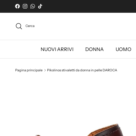
Passa ai contenuti
Facebook
Instagram
WhatsApp
TikTok
Cerca
NUOVI ARRIVI
DONNA
UOMO
Pagina principale
Pikolinos stivaletti da donna in pelle DAROCA