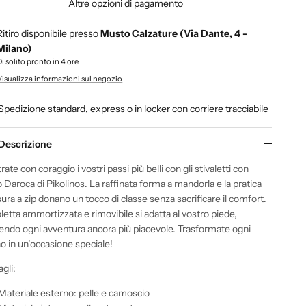
Altre opzioni di pagamento
Ritiro disponibile presso
Musto Calzature (Via Dante, 4 -
Milano)
Di solito pronto in 4 ore
Visualizza informazioni sul negozio
Spedizione standard, express o in locker con corriere tracciabile
Descrizione
ate con coraggio i vostri passi più belli con gli stivaletti con
 Daroca di Pikolinos. La raffinata forma a mandorla e la pratica
ura a zip donano un tocco di classe senza sacrificare il comfort.
letta ammortizzata e rimovibile si adatta al vostro piede,
endo ogni avventura ancora più piacevole. Trasformate ogni
o in un’occasione speciale!
gli:
Materiale esterno: pelle e camoscio