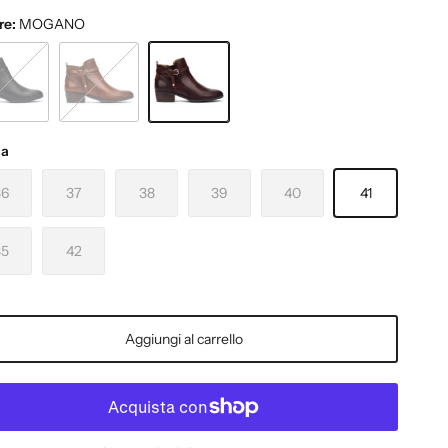
re:
MOGANO
O
CUOIO
MOGANO
ia
36
37
38
39
40
41
35
42
Aggiungi al carrello