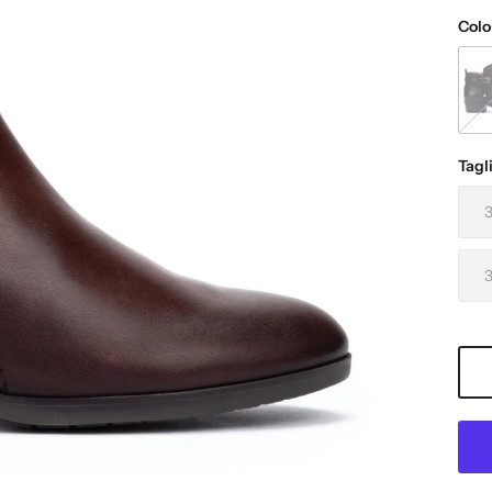
Colo
NER
Tagl