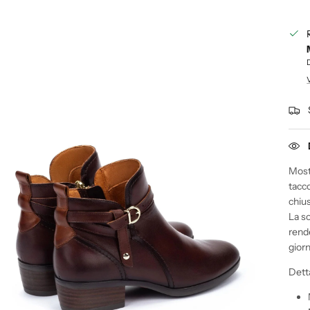
Mostr
tacco
chius
La so
rend
giorn
Detta