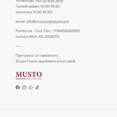
WhatsApp:
+39 351 834 1809
(lunedì-sabato 10:00-19:30
domenica 10:30-19:30)
email:
info@mustocalzature.com
Partita Iva - Cod. Fisc.: IT08456260960
numero REA: MI-2028073
---
Ogni passo un capolavoro.
Scopri il lusso quotidiano ai tuoi piedi.
Facebook
Instagram
WhatsApp
TikTok