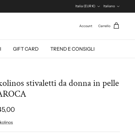
Paese/Regione
Lingua
Italia (EUR €)
Italiano
Account
Carrello
I
GIFT CARD
TREND E CONSIGLI
kolinos stivaletti da donna in pelle
AROCA
45,00
kolinos