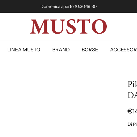
Domenica aperto 10:30-19:30
LINEA MUSTO
BRAND
BORSE
ACCESSOR
Pi
D
€1
Di
Pi