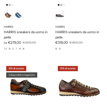
HARRIS
HARRIS
HARRIS sneakers da uomo in
HARRIS sneakers da uomo in
pelle
pelle
€279,00
€399,00
€319,00
€459,00
Da
7.5
8
5
7
11
6
6
9
31% di sconto
31% di sconto
2 disponibili a magazzino