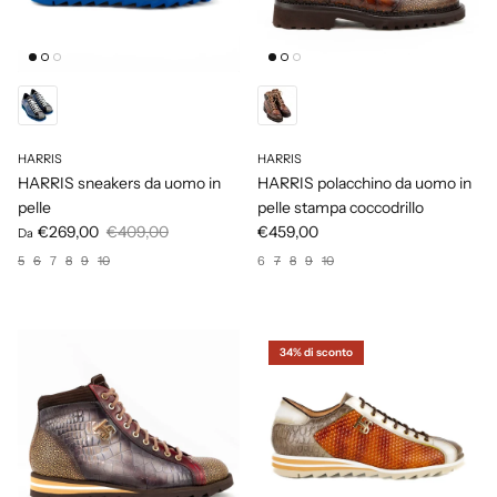
HARRIS
HARRIS
HARRIS sneakers da uomo in
HARRIS polacchino da uomo in
pelle
pelle stampa coccodrillo
€269,00
€409,00
€459,00
Da
5
6
7
8
9
10
6
7
8
9
10
34% di sconto