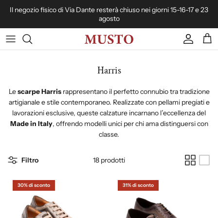
Passa ai contenuti
Il negozio fisico di Via Dante resterà chiuso nei giorni 15-16-17 e 23
agosto
Account
Carr
Harris
Le
scarpe Harris
rappresentano il perfetto connubio tra tradizione
artigianale e stile contemporaneo. Realizzate con pellami pregiati e
lavorazioni esclusive, queste calzature incarnano l’eccellenza del
Made in Italy
, offrendo modelli unici per chi ama distinguersi con
classe.
Filtro
18 prodotti
30% di sconto
31% di sconto