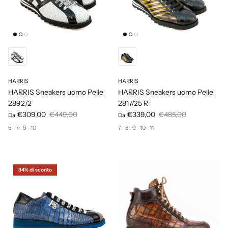
HARRIS
HARRIS
HARRIS Sneakers uomo Pelle
HARRIS Sneakers uomo Pelle
2892/2
2817/25 R
€309,00
€449,00
€339,00
€485,00
Da
Da
6
7
9
10
7
8
9
10
11
34% di sconto