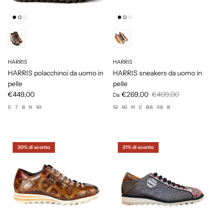
HARRIS
HARRIS
HARRIS polacchinoi da uomo in
HARRIS sneakers da uomo in
pelle
pelle
€449,00
€269,00
€409,00
Da
6
7
8
9
10
12
10
11
6
8.5
7.5
8
30% di sconto
31% di sconto