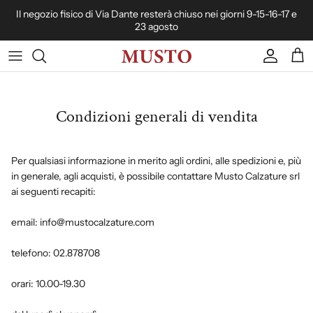
Passa ai contenuti
Il negozio fisico di Via Dante resterà chiuso nei giorni 9-15-16-17 e
23 agosto
Account
Carr
Condizioni generali di vendita
Per qualsiasi informazione in merito agli ordini, alle spedizioni e, più
in generale, agli acquisti, è possibile contattare Musto Calzature srl
ai seguenti recapiti:
email: info@mustocalzature.com
telefono: 02.878708
orari: 10.00-19.30