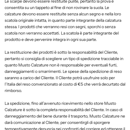
Le scarpe devono essere restituite pulite, pertanto la prova è
consentita su un tappeto al fine di non rovinare la suola. Le
calzature devono essere restituite senza alcun segno e nella loro
scatola originale intatta, in quanto parte integrante della calzatura
stessa. I prodotti che verranno resi con segni, sporchi o senza
scatola non verranno accettati. La scatola è parte integrante del
prodotto e deve pervenire integra in ogni sua parte.
La restituzione dei prodotti è sotto la responsabilità del Cliente,
pertanto si consiglia di scegliere un tipo di spedizione tracciabile in
quanto Musto Calzature non è responsabile per eventuali furti,
danneggiamenti o smarrimenti. Le spese della spedizione di reso
saranno a carico del Cliente. Il Cliente potrà usufruire solo per
l’Italia del reso convenzionato al costo di €5 che verrà decurtato dal
rimborso.
La spedizione, fino all’avvenuto ricevimento nello store Musto
Calzature è sotto la completa responsabilità del Cliente. In caso di
danneggiamento del bene durante il trasporto, Musto Calzature ne
darà comunicazione al Cliente, per consentirgli di sporgere
tempestivamente denuncia nei confronti del corriere ed ottenere il