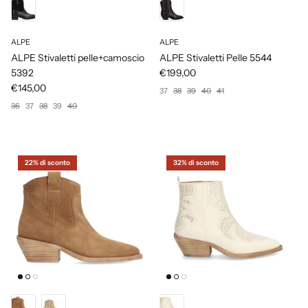
ALPE
ALPE
ALPE Stivaletti pelle+camoscio
ALPE Stivaletti Pelle 5544
5392
€199,00
€145,00
37
38
39
40
41
36
37
38
39
40
22% di sconto
32% di sconto