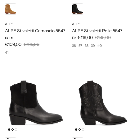
ALPE
ALPE
ALPE Stivaletti Camoscio 5547
ALPE Stivaletti Pelle 5547
cam
€119,00
€145,00
Da
€109,00
€135,00
36
37
38
39
40
41