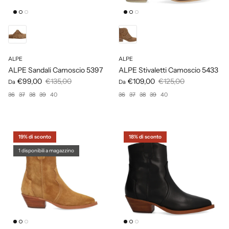
ALPE
ALPE
ALPE Sandali Camoscio 5397
ALPE Stivaletti Camoscio 5433
€99,00
€135,00
€109,00
€125,00
Da
Da
36
37
38
39
40
36
37
38
39
40
19% di sconto
18% di sconto
1 disponibili a magazzino