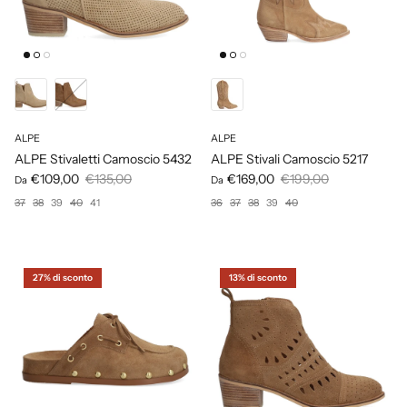
ALPE
ALPE
ALPE Stivaletti Camoscio 5432
ALPE Stivali Camoscio 5217
€109,00
€135,00
€169,00
€199,00
Da
Da
37
38
39
40
41
36
37
38
39
40
27% di sconto
13% di sconto