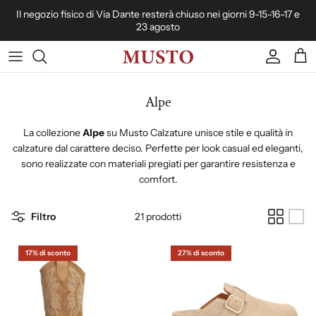
Passa ai contenuti
Il negozio fisico di Via Dante resterà chiuso nei giorni 9-15-16-17 e
23 agosto
Account
Carr
Alpe
La collezione
Alpe
su Musto Calzature unisce stile e qualità in
calzature dal carattere deciso. Perfette per look casual ed eleganti,
sono realizzate con materiali pregiati per garantire resistenza e
comfort.
Filtro
21 prodotti
17% di sconto
27% di sconto