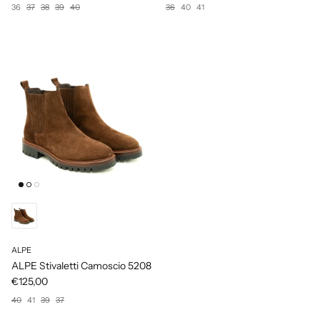
36
37
38
39
40
36
40
41
ALPE
ALPE Stivaletti Camoscio 5208
€125,00
40
41
39
37