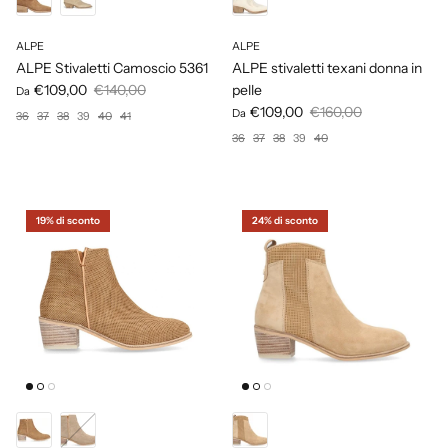
ALPE
ALPE
ALPE Stivaletti Camoscio 5361
ALPE stivaletti texani donna in
€109,00
€140,00
pelle
Da
€109,00
€160,00
Da
36
37
38
39
40
41
36
37
38
39
40
19% di sconto
24% di sconto