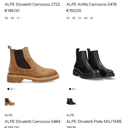
ALPE Stivaletti Camoscio 2722
ALPE Anfibi Camoscio 5478
€149,00
€150,00
36
39
41
37
38
39
40
41
ALPE
ALPE
ALPE Stivaletti Camoscio 5484
ALPE Stivaletti Pelle MILITARE
€135,00
2609