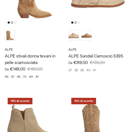
ALPE
ALPE
ALPE stivali donna texani in
ALPE Sandali Camoscio 5395
pelle scamosciata
€99,00
€135,00
Da
€149,00
€180,00
Da
37
38
39
40
41
36
37
38
39
40
41
19% di sconto
15% di sconto