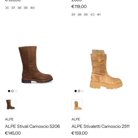
€119,00
36
37
38
39
40
37
38
39
40
41
ALPE
ALPE
ALPE Stivali Camoscio 5206
ALPE Stivaletti Camoscio 2511
€145,00
€159,00