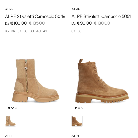
ALPE
ALPE
ALPE Stivaletti Camoscio 5049
ALPE Stivaletti Camoscio 5051
€109,00
€135,00
€99,00
€130,00
Da
Da
35
36
37
38
39
40
41
37
38
ALPE
ALPE