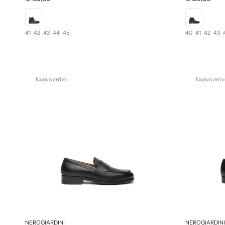
41
42
43
44
45
40
41
42
43
Nuovo arrivo
Nuovo arriv
NEROGIARDINI
NEROGIARDINI