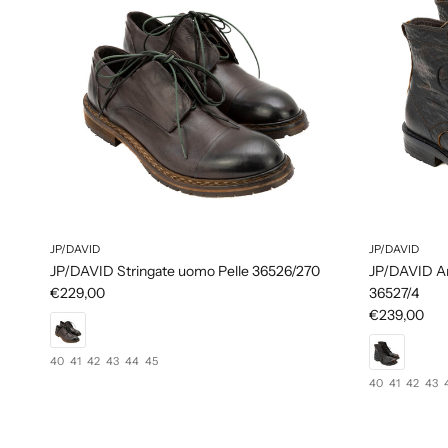
JP/DAVID
JP/DAVID
JP/DAVID Stringate uomo Pelle 36526/270
JP/DAVID A
€229,00
36527/4
€239,00
40
41
42
43
44
45
40
41
42
43