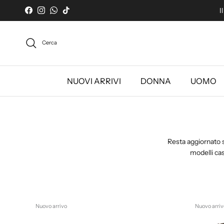
Passa ai contenuti
I
Facebook
Instagram
WhatsApp
TikTok
Cerca
NUOVI ARRIVI
DONNA
UOMO
Resta aggiornato s
modelli cas
Nuovo arrivo
Nuovo arriv