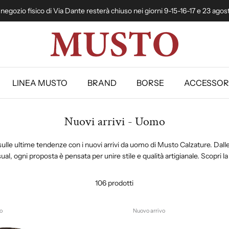
l negozio fisico di Via Dante resterà chiuso nei giorni 9-15-16-17 e 23 agos
LINEA MUSTO
BRAND
BORSE
ACCESSOR
Nuovi arrivi - Uomo
ulle ultime tendenze con i nuovi arrivi da uomo di Musto Calzature. Dalle
ual, ogni proposta è pensata per unire stile e qualità artigianale. Scopri la
106 prodotti
o
Nuovo arrivo