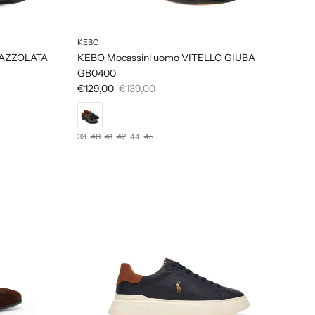
KEBO
PAZZOLATA
KEBO Mocassini uomo VITELLO GIUBA
GB0400
€129,00
€139,00
39
40
41
42
44
45