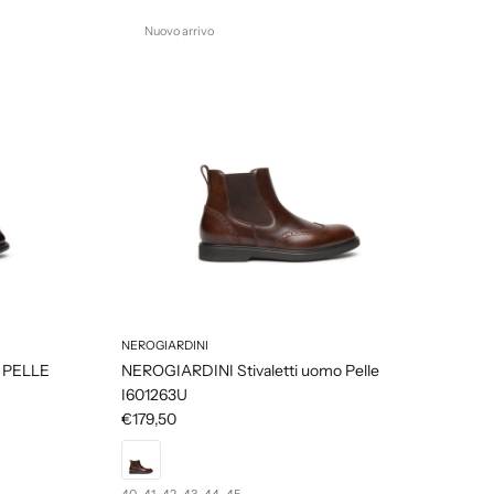
Nuovo arrivo
NEROGIARDINI
 PELLE
NEROGIARDINI Stivaletti uomo Pelle
I601263U
€179,50
40
41
42
43
44
45