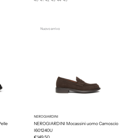
Nuovo arrivo
NEROGIARDINI
elle
NEROGIARDINI Mocassini uomo Camoscio
I601240U
€149,50