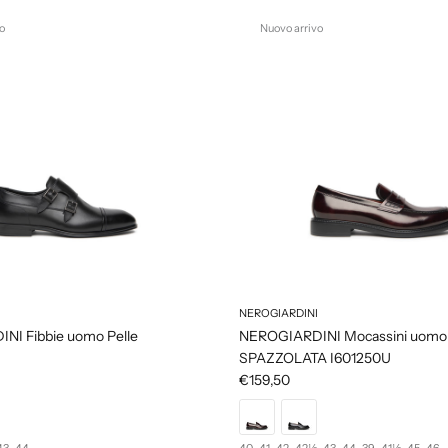
o
Nuovo arrivo
NEROGIARDINI
NI Fibbie uomo Pelle
NEROGIARDINI Mocassini uomo
SPAZZOLATA I601250U
€159,50
43
44
40
41
42
42½
43
44
39
41½
45
46