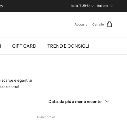
Paese/Regione
Lingua
to
Italia (EUR €)
Italiano
Account
Carrello
I
GIFT CARD
TREND E CONSIGLI
 scarpe eleganti ai
 collezione!
Ordina per
Data, da più a meno recente
Nuovo arrivo