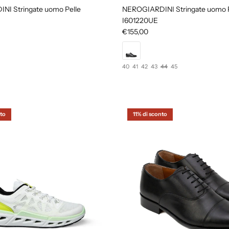
I Stringate uomo Pelle
NEROGIARDINI Stringate uomo P
I601220UE
€155,00
40
41
42
43
44
45
to
11% di sconto