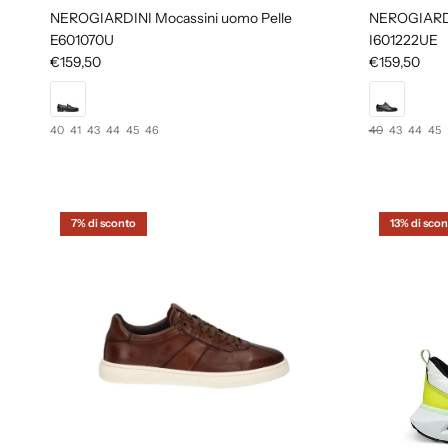
NEROGIARDINI Mocassini uomo Pelle
NEROGIARDIN
E601070U
I601222UE
€159,50
€159,50
40
41
43
44
45
46
40
43
44
45
7% di sconto
13% di scon