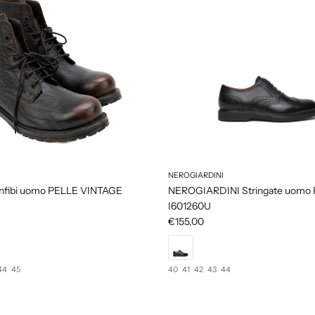
NEROGIARDINI
nfibi uomo PELLE VINTAGE
NEROGIARDINI Stringate uomo P
I601260U
€155,00
44
45
40
41
42
43
44