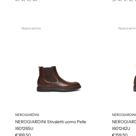
Nuovo arrivo
Nuovo arriv
NEROGIARDINI
NEROGIARDINI
NEROGIARDINI Stivaletti uomo Pelle
NEROGIARDIN
I601265U
I601242U
€169,50
€159,50