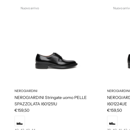
Nuovo arrivo
Nuovo arriv
NEROGIARDINI
NEROGIARDINI
NEROGIARDINI Stringate uomo PELLE
NEROGIARDI
SPAZZOLATA I601251U
I601224UE
€159,50
€159,50
40
42
43
44
39
40
41
42