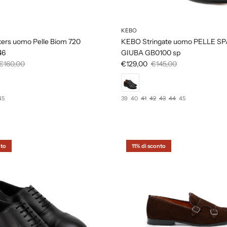
KEBO
rs uomo Pelle Biom 720
KEBO Stringate uomo PELLE S
46
GIUBA GB0100 sp
€160,00
€129,00
€145,00
45
39
40
41
42
43
44
45
nto
11% di sconto