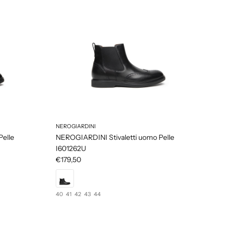
NEROGIARDINI
elle
NEROGIARDINI Stivaletti uomo Pelle
I601262U
€179,50
40
41
42
43
44