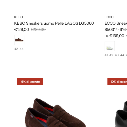
KEBO
ECCO
KEBO Sneakers uomo Pelle LAGOS LG5060
ECCO Sneake
€129,00
€139,00
850314-616
€139,00
Da
42
44
41
42
43
44
19% di sconto
10% di sco