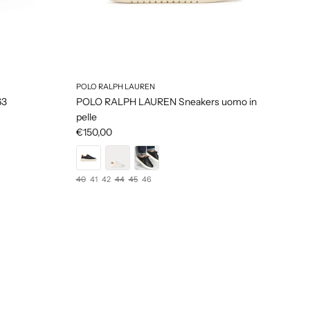
POLO RALPH LAUREN
63
POLO RALPH LAUREN Sneakers uomo in
pelle
€150,00
40
41
42
44
45
46