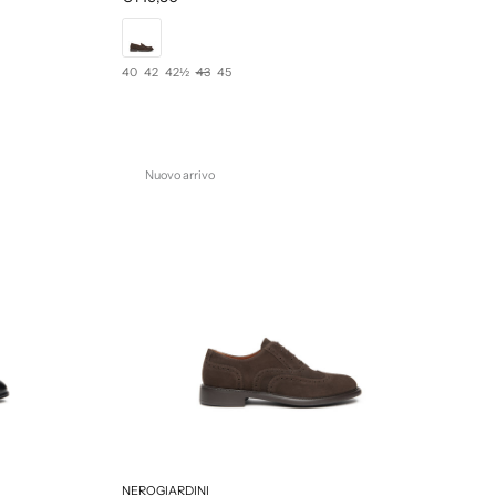
40
42
42½
43
45
Nuovo arrivo
NEROGIARDINI