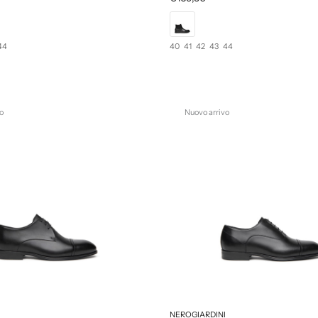
44
40
41
42
43
44
o
Nuovo arrivo
NEROGIARDINI