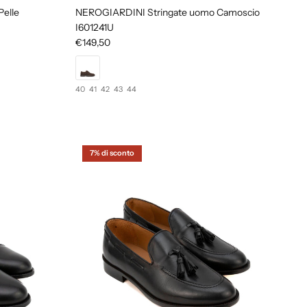
elle
NEROGIARDINI Stringate uomo Camoscio
I601241U
€149,50
40
41
42
43
44
7% di sconto