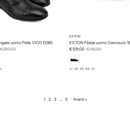
EXTON
gate uomo Pelle VICO E065
EXTON Fibbie uomo Camoscio 1
€289,00
€129,00
€145,00
½
41
42
43
44
45
1
2
3
…
5
·
Avanti »