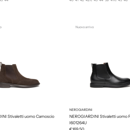
o
Nuovo arrivo
NEROGIARDINI
I Stivaletti uomo Camoscio
NEROGIARDINI Stivaletti uomo P
I601264U
€169,50