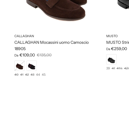
CALLAGHAN
MUSTO
CALLAGHAN Mocassini uomo Camoscio
MUSTO Strin
18905
€259,00
Da
€109,00
€135,00
Da
39
41
41½
42
40
41
42
43
44
45