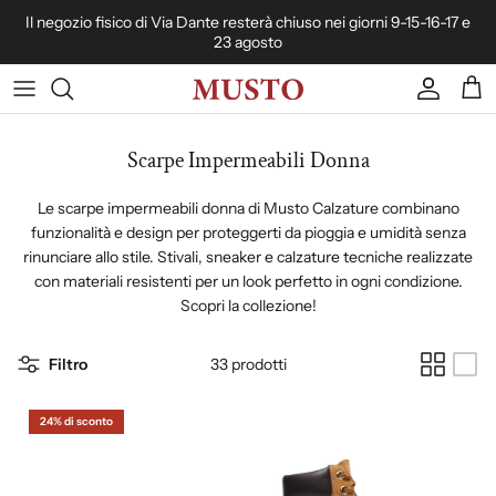
Passa ai contenuti
Il negozio fisico di Via Dante resterà chiuso nei giorni 9-15-16-17 e
23 agosto
Account
Carr
Scarpe Impermeabili Donna
Le scarpe impermeabili donna di Musto Calzature combinano
funzionalità e design per proteggerti da pioggia e umidità senza
rinunciare allo stile. Stivali, sneaker e calzature tecniche realizzate
con materiali resistenti per un look perfetto in ogni condizione.
Scopri la collezione!
Filtro
33 prodotti
24% di sconto