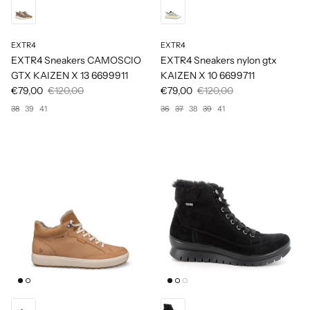
EXTR4
EXTR4
EXTR4 Sneakers CAMOSCIO
EXTR4 Sneakers nylon gtx
GTX KAIZEN X 13 6699911
KAIZEN X 10 6699711
€79,00
€120,00
€79,00
€120,00
38
39
41
36
37
38
39
41