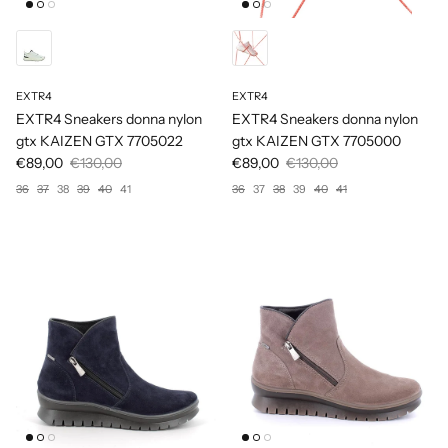
EXTR4
EXTR4
EXTR4 Sneakers donna nylon
EXTR4 Sneakers donna nylon
gtx KAIZEN GTX 7705022
gtx KAIZEN GTX 7705000
€89,00
€130,00
€89,00
€130,00
36
37
38
39
40
41
36
37
38
39
40
41