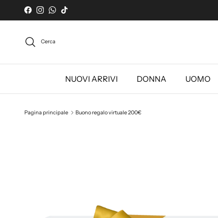
Passa ai contenuti
Facebook
Instagram
WhatsApp
TikTok
Cerca
NUOVI ARRIVI
DONNA
UOMO
Pagina principale
Buono regalo virtuale 200€