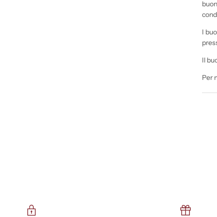
buono
condi
I buo
press
Il bu
Per 