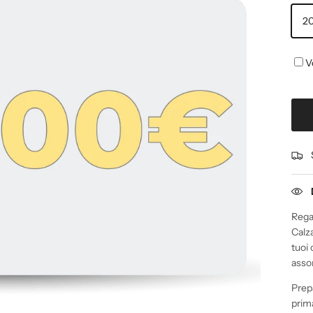
2
V
Rega
Calz
tuoi
asso
Prepa
prim