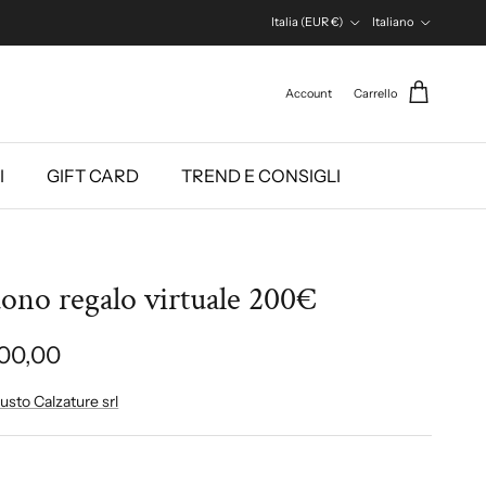
Paese/Regione
Lingua
Italia (EUR €)
Italiano
Account
Carrello
I
GIFT CARD
TREND E CONSIGLI
ono regalo virtuale 200€
00,00
usto Calzature srl
i