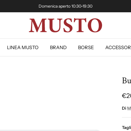
Domenica aperto 10:30-19:30
LINEA MUSTO
BRAND
BORSE
ACCESSOR
Bu
€2
Di
M
Tagl