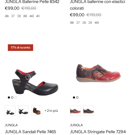
JUNGLA Ballerine Pelle 8342
JUNGLA ballerine con elastici
€99,00
€119,00
colorati
€99,00
€119,00
36
37
38
39
40
41
36
37
38
39
40
17% di sconto
+ 2 in più
JUNGLA
JUNGLA
JUNGLA Sandali Pelle 7465
JUNGLA Stringate Pelle 7294