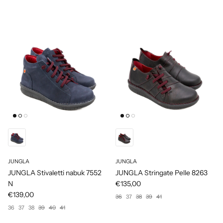
JUNGLA
JUNGLA
JUNGLA Stivaletti nabuk 7552
JUNGLA Stringate Pelle 8263
N
€135,00
€139,00
36
37
38
39
41
36
37
38
39
40
41