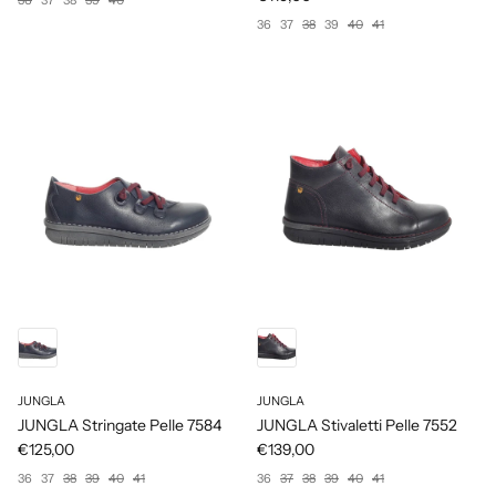
36
37
38
39
40
41
JUNGLA
JUNGLA
JUNGLA Stringate Pelle 7584
JUNGLA Stivaletti Pelle 7552
€125,00
€139,00
36
37
38
39
40
41
36
37
38
39
40
41