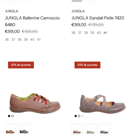
JUNGLA
JUNGLA
JUNGLA Ballerine Camoscio
JUNGLA Sandali Pelle 7420
8480
€99,00
€119,00
€99,00
€125,00
36
37
38
39
40
41
36
37
38
39
40
41
21% di sconto
21% di sconto