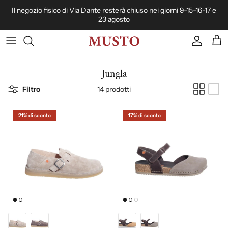
Passa ai contenuti
Il negozio fisico di Via Dante resterà chiuso nei giorni 9-15-16-17 e
23 agosto
Account
Carr
Jungla
Filtro
14 prodotti
21% di sconto
17% di sconto