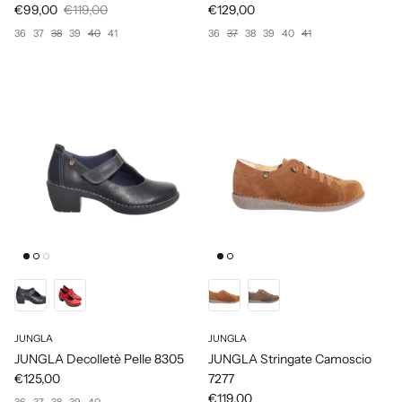
€99,00
€119,00
€129,00
36
37
38
39
40
41
36
37
38
39
40
41
JUNGLA
JUNGLA
JUNGLA Decolletè Pelle 8305
JUNGLA Stringate Camoscio
€125,00
7277
€119,00
36
37
38
39
40