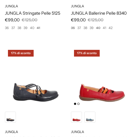
JUNGLA
JUNGLA
JUNGLA Stringate Pelle 5125
JUNGLA Ballerine Pelle 8340
€99,00
€125,00
€99,00
€125,00
36
37
38
39
40
41
36
37
38
39
40
41
42
17% di sconto
17% di sconto
JUNGLA
JUNGLA