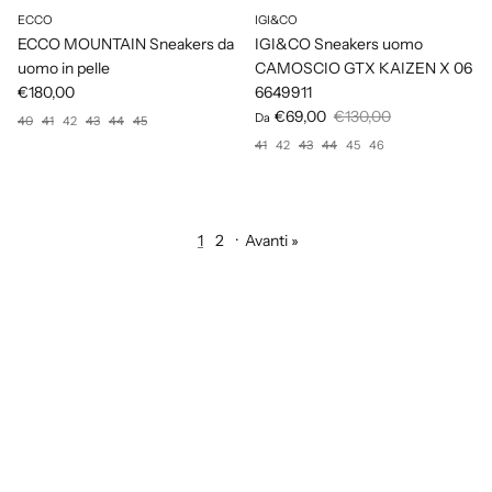
ECCO
IGI&CO
ECCO MOUNTAIN Sneakers da
IGI&CO Sneakers uomo
uomo in pelle
CAMOSCIO GTX KAIZEN X 06
€180,00
6649911
€69,00
€130,00
Da
40
41
42
43
44
45
41
42
43
44
45
46
1
2
·
Avanti »