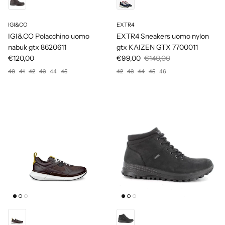
IGI&CO
EXTR4
IGI&CO Polacchino uomo
EXTR4 Sneakers uomo nylon
nabuk gtx 8620611
gtx KAIZEN GTX 7700011
€120,00
€99,00
€140,00
40
41
42
43
44
45
42
43
44
45
46