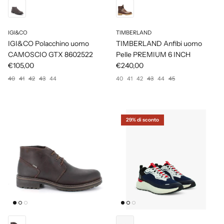
IGI&CO
TIMBERLAND
IGI&CO Polacchino uomo
TIMBERLAND Anfibi uomo
CAMOSCIO GTX 8602522
Pelle PREMIUM 6 INCH
€105,00
€240,00
40
41
42
43
44
40
41
42
43
44
45
29% di sconto