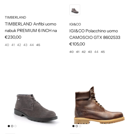
TIMBERLAND
TIMBERLAND Anfibi uomo
IGI&CO
nabuk PREMIUM 6 INCH na
IGI&CO Polacchino uomo
€230,00
CAMOSCIO GTX 8602533
€105,00
40
41
42
43
44
45
40
41
42
43
44
45