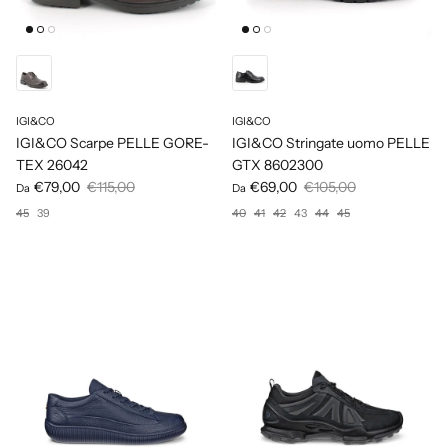
IGI&CO
IGI&CO
IGI&CO Scarpe PELLE GORE-
IGI&CO Stringate uomo PELLE
TEX 26042
GTX 8602300
€79,00
€115,00
€69,00
€105,00
Da
Da
45
39
40
41
42
43
44
45