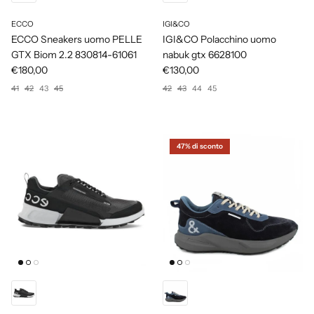
ECCO
IGI&CO
ECCO Sneakers uomo PELLE
IGI&CO Polacchino uomo
GTX Biom 2.2 830814-61061
nabuk gtx 6628100
€180,00
€130,00
41
42
43
45
42
43
44
45
47% di sconto