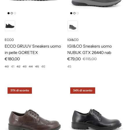
ECCO
IGI&CO
ECCO GRUUV Sneakers uomo
IGI&CO Sneakers uomo
in pelle GORETEX
NUBUK GTX 26440 nab
€180,00
€79,00
€115,00
40
41
42
43
44
45
46
45
31% di sconto
34% di sconto