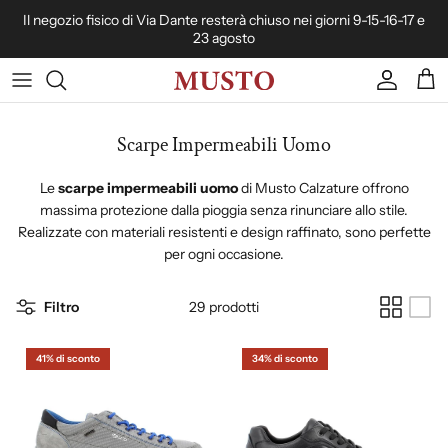
Passa ai contenuti
Il negozio fisico di Via Dante resterà chiuso nei giorni 9-15-16-17 e
23 agosto
Account
Carr
Scarpe Impermeabili Uomo
Le
scarpe impermeabili uomo
di Musto Calzature offrono
massima protezione dalla pioggia senza rinunciare allo stile.
Realizzate con materiali resistenti e design raffinato, sono perfette
per ogni occasione.
Filtro
29 prodotti
41% di sconto
34% di sconto