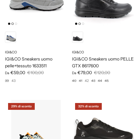
IGI&CO
IGI&CO
IGI&CO Sneakers uomo
IGI&CO Sneakers uomo PELLE
pelle+tessuto 1633511
GTX 8617600
€59,00
€100,00
€79,00
€120,00
Da
Da
39
43
40
41
42
43
44
45
29% di sconto
32% di sconto