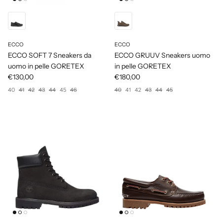
ECCO
ECCO
ECCO SOFT 7 Sneakers da
ECCO GRUUV Sneakers uomo
uomo in pelle GORETEX
in pelle GORETEX
€130,00
€180,00
40
41
42
43
44
45
46
40
41
42
43
44
45