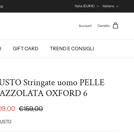
Paese/Regione
Lingua
to
Italia (EUR €)
Italiano
Account
Carrello
I
GIFT CARD
TREND E CONSIGLI
STO Stringate uomo PELLE
PAZZOLATA OXFORD 6
09,00
€159,00
USTO