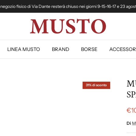
l negozio fisico di Via Dante resterà chiuso nei giorni 9-15-16-17 e 23 agos
LINEA MUSTO
BRAND
BORSE
ACCESSOR
MU
31% di sconto
S
€1
Di
M