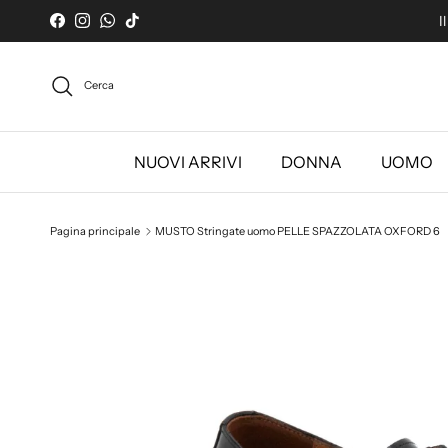
Passa ai contenuti
I
Facebook
Instagram
WhatsApp
TikTok
Cerca
NUOVI ARRIVI
DONNA
UOMO
Pagina principale
MUSTO Stringate uomo PELLE SPAZZOLATA OXFORD 6