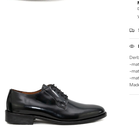
Derby
-mat
-mate
-mat
Made 