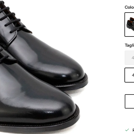
Colo
NER
Tagl