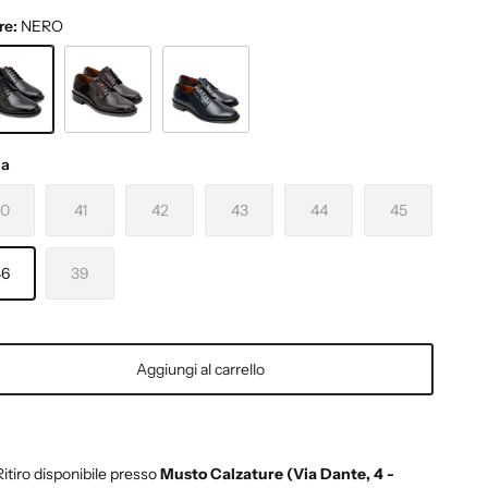
re:
NERO
O
BORDO'
BLU
ia
40
41
42
43
44
45
46
39
Aggiungi al carrello
Ritiro disponibile presso
Musto Calzature (Via Dante, 4 -