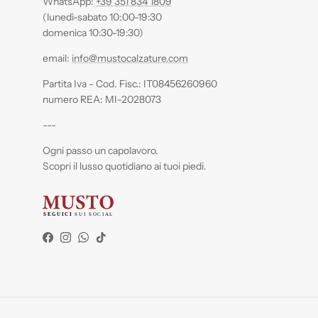
WhatsApp:
+39 351 834 1809
(lunedì-sabato 10:00-19:30
domenica 10:30-19:30)
email:
info@mustocalzature.com
Partita Iva - Cod. Fisc.: IT08456260960
numero REA: MI-2028073
---
Ogni passo un capolavoro.
Scopri il lusso quotidiano ai tuoi piedi.
Facebook
Instagram
WhatsApp
TikTok