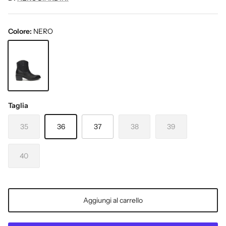
Colore:
NERO
NERO
Taglia
35
36
37
38
39
40
Aggiungi al carrello