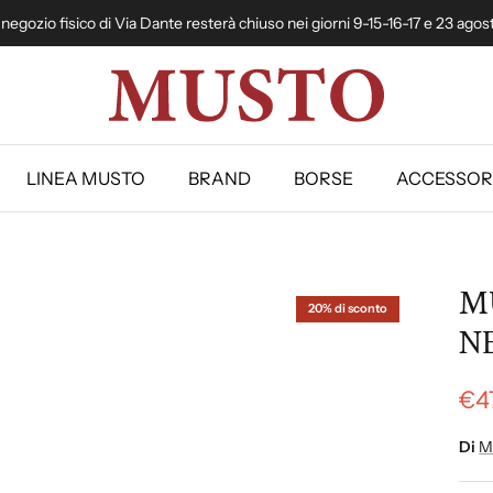
l negozio fisico di Via Dante resterà chiuso nei giorni 9-15-16-17 e 23 agos
LINEA MUSTO
BRAND
BORSE
ACCESSOR
MU
20% di sconto
N
€4
Di
M