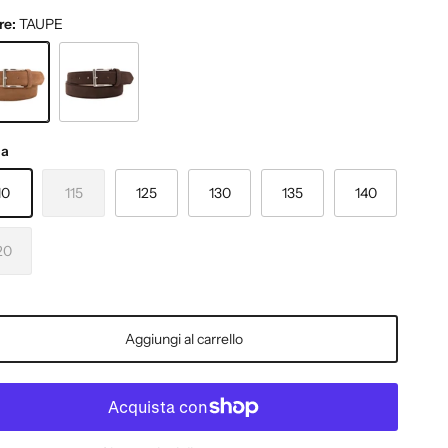
re:
TAUPE
PE
CIOCCOLATO
ia
10
115
125
130
135
140
20
Aggiungi al carrello