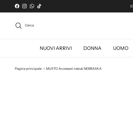
Passa ai contenuti
I
Facebook
Instagram
WhatsApp
TikTok
Cerca
NUOVI ARRIVI
DONNA
UOMO
Pagina principale
MUSTO Accessori nabuk NEBRASKA