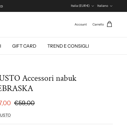
Paese/Regione
Lingua
to
Italia (EUR €)
Italiano
Account
Carrello
I
GIFT CARD
TREND E CONSIGLI
STO Accessori nabuk
EBRASKA
7,00
€59,00
USTO