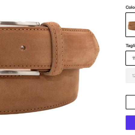
Colo
TAU
Tagl
1
1