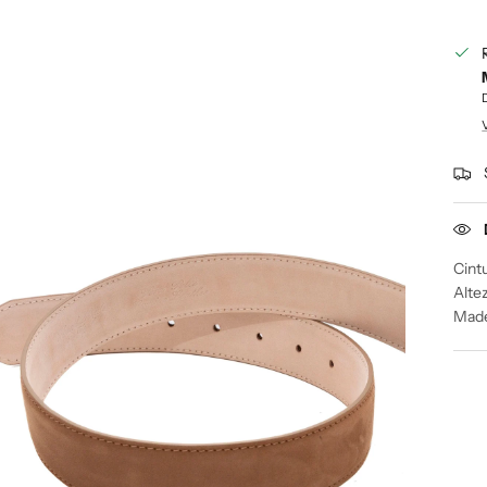
Cintu
Altez
Made 