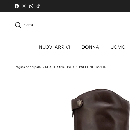
Passa ai contenuti
I
Facebook
Instagram
WhatsApp
TikTok
Cerca
NUOVI ARRIVI
DONNA
UOMO
Pagina principale
MUSTO Stivali Pelle PERSEFONE GW104