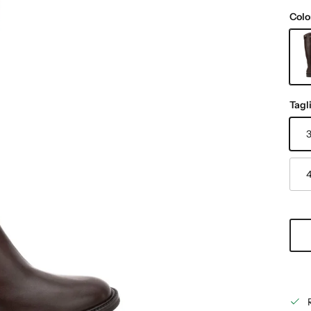
Colo
T.M
Tagl