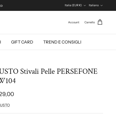
Paese/Regione
Lingua
to
Italia (EUR €)
Italiano
Account
Carrello
I
GIFT CARD
TREND E CONSIGLI
STO Stivali Pelle PERSEFONE
W104
29,00
USTO