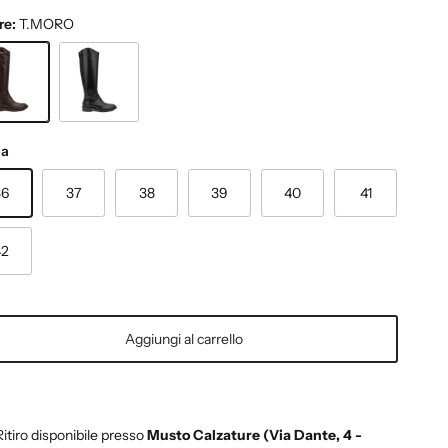
re:
T.MORO
ORO
NERO
ia
36
37
38
39
40
41
42
Aggiungi al carrello
Ritiro disponibile presso
Musto Calzature (Via Dante, 4 -