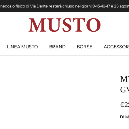
l negozio fisico di Via Dante resterà chiuso nei giorni 9-15-16-17 e 23 agos
LINEA MUSTO
BRAND
BORSE
ACCESSOR
MU
G
€2
Di
M