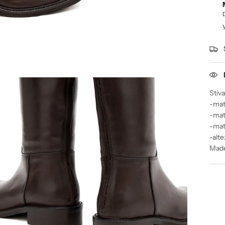
Stiva
-mat
-mate
-mat
-alt
Made 