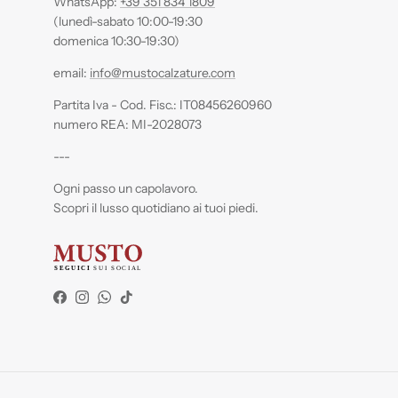
WhatsApp:
+39 351 834 1809
(lunedì-sabato 10:00-19:30
domenica 10:30-19:30)
email:
info@mustocalzature.com
Partita Iva - Cod. Fisc.: IT08456260960
numero REA: MI-2028073
---
Ogni passo un capolavoro.
Scopri il lusso quotidiano ai tuoi piedi.
Facebook
Instagram
WhatsApp
TikTok