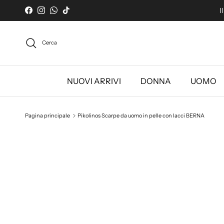
Passa ai contenuti
I
Facebook
Instagram
WhatsApp
TikTok
Cerca
NUOVI ARRIVI
DONNA
UOMO
Pagina principale
Pikolinos Scarpe da uomo in pelle con lacci BERNA