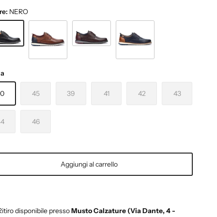
re:
NERO
O
T. MORO
CUOIO
BLU
ia
40
45
39
41
42
43
44
46
Aggiungi al carrello
Ritiro disponibile presso
Musto Calzature (Via Dante, 4 -