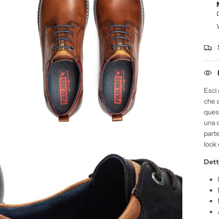
Esci
che 
ques
una c
part
look d
Dett