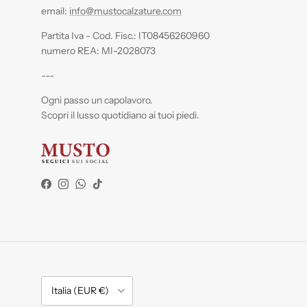
email:
info@mustocalzature.com
Partita Iva - Cod. Fisc.: IT08456260960
numero REA: MI-2028073
---
Ogni passo un capolavoro.
Scopri il lusso quotidiano ai tuoi piedi.
Facebook
Instagram
WhatsApp
TikTok
Paese/Regione
Italia (EUR €)