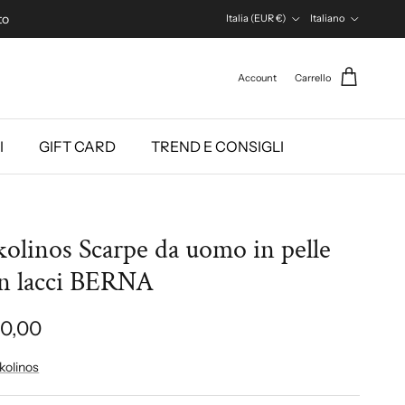
Paese/Regione
Lingua
to
Italia (EUR €)
Italiano
Account
Carrello
I
GIFT CARD
TREND E CONSIGLI
kolinos Scarpe da uomo in pelle
n lacci BERNA
10,00
kolinos