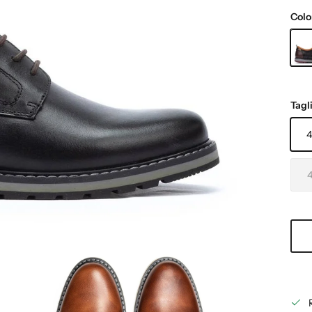
Colo
NER
Tagl