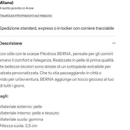
Milano)
Di solito pronto in 4 ore
Visualizza informazioni sul negozio
Spedizione standard, express o in locker con corriere tracciabile
Descrizione
 con stile con le scarpe Pikolinos BERNA, pensate per gli uomini
amano il comfort e l'eleganza.
Realizzate in
pelle di prima qualità
,
te bellezze bicolori sono dotate di un
sottopiede estraibile
per
alzata personalizzata.
Che tu stia passeggiando in città o
endo per un'avventura, BERNA aggiunge un tocco giocoso al tuo
i tutti i giorni.
agli:
Materiale esterno: pelle
Materiale interno: pelle e tessuto
Materiale suola: gomma
Altezza suola: 2,5 cm