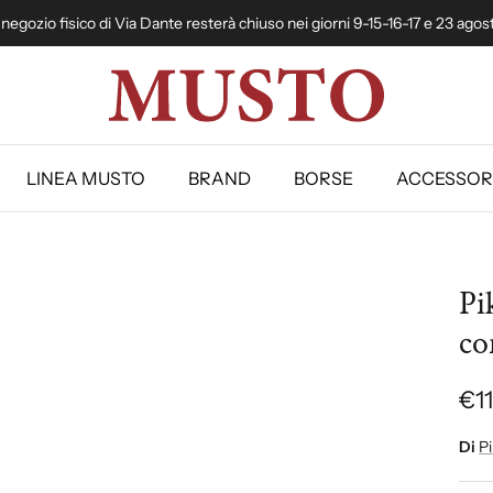
l negozio fisico di Via Dante resterà chiuso nei giorni 9-15-16-17 e 23 agos
LINEA MUSTO
BRAND
BORSE
ACCESSOR
Pi
co
€1
Di
Pi