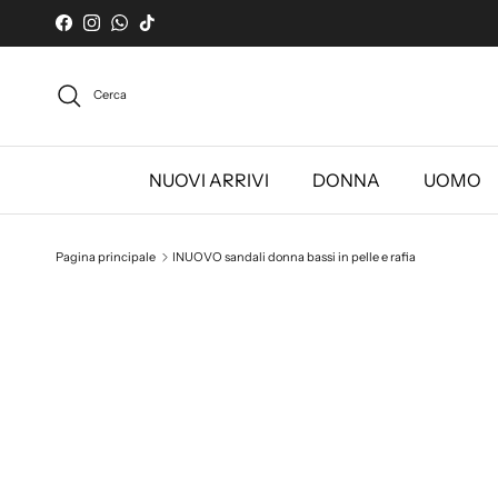
Passa ai contenuti
Facebook
Instagram
WhatsApp
TikTok
Cerca
NUOVI ARRIVI
DONNA
UOMO
Pagina principale
INUOVO sandali donna bassi in pelle e rafia