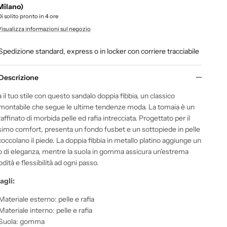
Milano)
Di solito pronto in 4 ore
Visualizza informazioni sul negozio
Spedizione standard, express o in locker con corriere tracciabile
Descrizione
 il tuo stile con questo sandalo doppia fibbia, un classico
amontabile che segue le ultime tendenze moda. La tomaia è un
affinato di morbida pelle ed rafia intrecciata. Progettato per il
imo comfort, presenta un fondo fusbet e un sottopiede in pelle
occolano il piede. La doppia fibbia in metallo platino aggiunge un
o di eleganza, mentre la suola in gomma assicura un'estrema
ità e flessibilità ad ogni passo.
agli:
Materiale esterno: pelle e rafia
Materiale interno: pelle e rafia
Suola: gomma