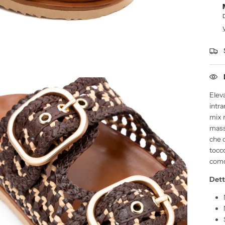
Eleva
intr
mix r
mass
che c
tocc
comod
Dett