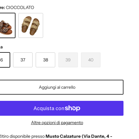
re:
CIOCCOLATO
CCOLATO
ORO
ia
36
37
38
39
40
Aggiungi al carrello
Altre opzioni di pagamento
Ritiro disponibile presso
Musto Calzature (Via Dante, 4 -