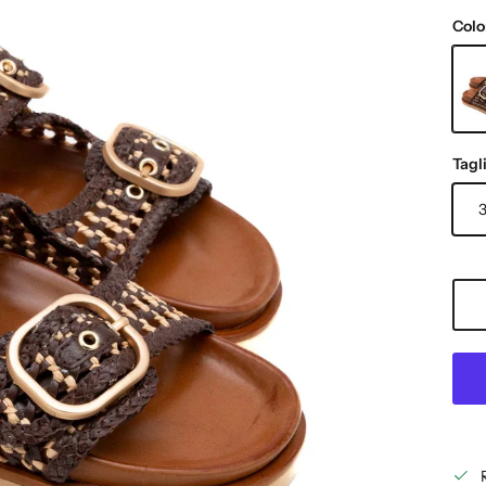
Colo
CIO
Tagl