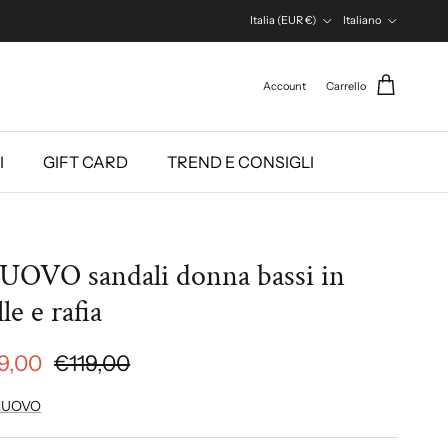
Paese/Regione
Lingua
Italia (EUR €)
Italiano
Account
Carrello
I
GIFT CARD
TREND E CONSIGLI
UOVO sandali donna bassi in
le e rafia
9,00
€119,00
NUOVO