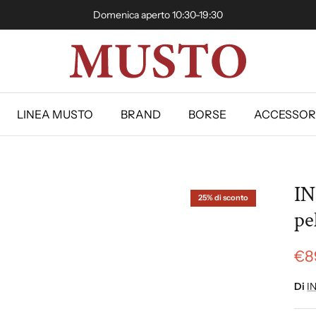
Domenica aperto 10:30-19:30
LINEA MUSTO
BRAND
BORSE
ACCESSOR
IN
25% di sconto
pel
€8
Di
I