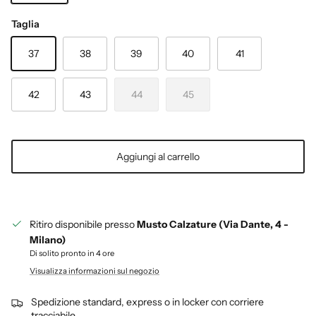
TABACCO
Taglia
37
38
39
40
41
42
43
44
45
Aggiungi al carrello
Ritiro disponibile presso
Musto Calzature (Via Dante, 4 -
Milano)
Di solito pronto in 4 ore
Visualizza informazioni sul negozio
Spedizione standard, express o in locker con corriere
tracciabile