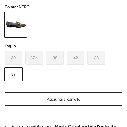
Colore:
NERO
NERO
Taglia
39
37½
38
42
36
37
Aggiungi al carrello
Ritiro disponibile presso
Musto Calzature (Via Dante, 4 -