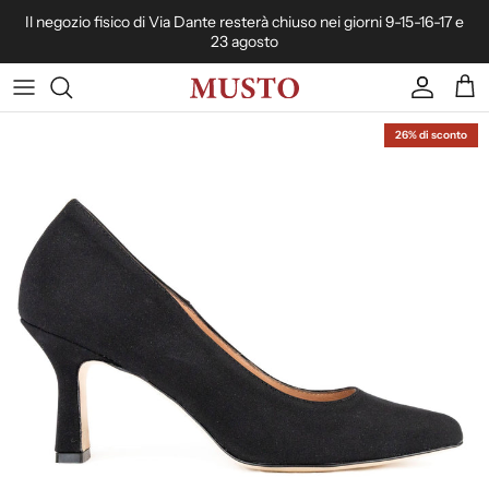
Passa ai contenuti
Il negozio fisico di Via Dante resterà chiuso nei giorni 9-15-16-17 e
23 agosto
Account
Carr
26% di sconto