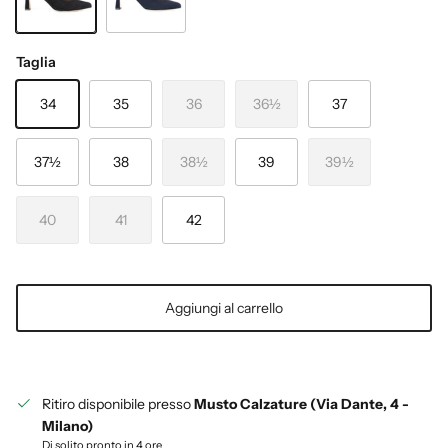
NERO
BLU
Taglia
34
35
36
36½
37
37½
38
38½
39
39½
40
41
42
Aggiungi al carrello
Ritiro disponibile presso
Musto Calzature (Via Dante, 4 -
Milano)
Di solito pronto in 4 ore