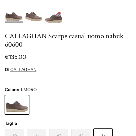
CALLAGHAN Scarpe casual uomo nabuk
60600
€135,00
Di
CALLAGHAN
Colore:
T.MORO
T.MORO
Taglia
40
41
42
43
44