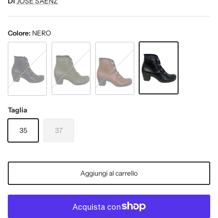
Di
JOSE SAENZ
Colore:
NERO
NERO
KAKI
CUOIO
BLU
Taglia
35
37
Aggiungi al carrello