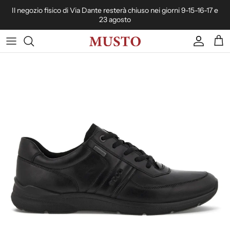
Passa ai contenuti
Il negozio fisico di Via Dante resterà chiuso nei giorni 9-15-16-17 e
23 agosto
Account
Carr