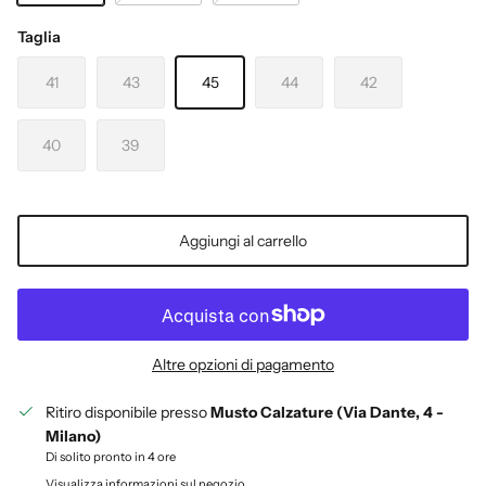
BLU
PEPE
FELCE
Taglia
41
43
45
44
42
40
39
Aggiungi al carrello
Altre opzioni di pagamento
Ritiro disponibile presso
Musto Calzature (Via Dante, 4 -
Milano)
Di solito pronto in 4 ore
Visualizza informazioni sul negozio