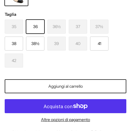
BEIGE+NERO
Taglia
35
36
36½
37
37½
38
38½
39
40
41
42
Aggiungi al carrello
Altre opzioni di pagamento