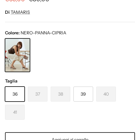
Di
TAMARIS
Colore:
NERO-PANNA-CIPRIA
NERO-PANNA-CIPRIA
Taglia
36
37
38
39
40
41
Aggiungi al carrello