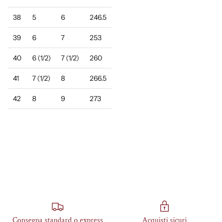
38
5
6
246.5
39
6
7
253
40
6 (1/2)
7 (1/2)
260
41
7 (1/2)
8
266.5
42
8
9
273
Consegna standard o express
Acquisti sicuri