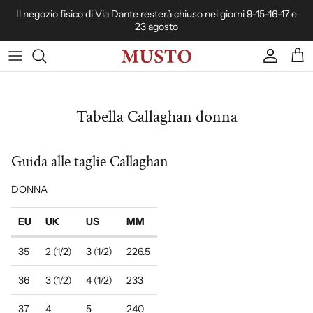
Passa ai contenuti
Il negozio fisico di Via Dante resterà chiuso nei giorni 9-15-16-17 e
23 agosto
Account
Carr
Tabella Callaghan donna
Guida alle taglie Callaghan
DONNA
EU
UK
US
MM
35
2 (1/2)
3 (1/2)
226.5
36
3 (1/2)
4 (1/2)
233
37
4
5
240