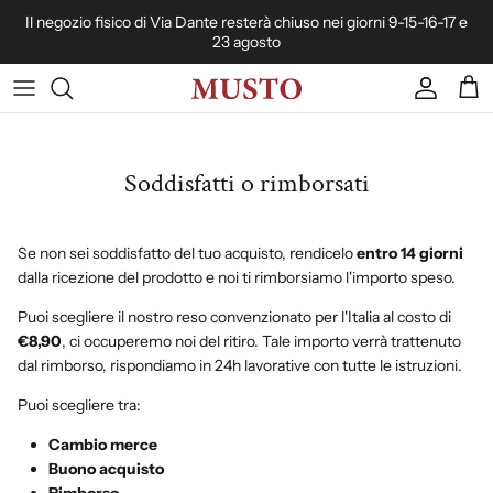
Passa ai contenuti
Il negozio fisico di Via Dante resterà chiuso nei giorni 9-15-16-17 e
23 agosto
Account
Carr
Soddisfatti o rimborsati
Se non sei soddisfatto del tuo acquisto, rendicelo
entro 14 giorni
dalla ricezione del prodotto e noi ti rimborsiamo l'importo speso.
Puoi scegliere il nostro reso convenzionato per l'Italia al costo di
€8,90
, ci occuperemo noi del ritiro. Tale importo verrà trattenuto
dal rimborso, rispondiamo in 24h lavorative con tutte le istruzioni.
Puoi scegliere tra:
Cambio merce
Buono acquisto
Rimborso