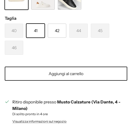
NAVY-TAN
OFF WHITE-TAN
BLACK-TAN
Taglia
40
41
42
44
45
46
Aggiungi al carrello
Ritiro disponibile presso
Musto Calzature (Via Dante, 4 -
Milano)
Di solito pronto in 4 ore
Visualizza informazioni sul negozio