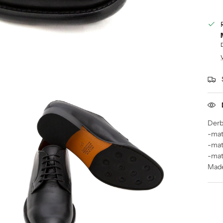
Derby
-mat
-mate
-mat
Made 