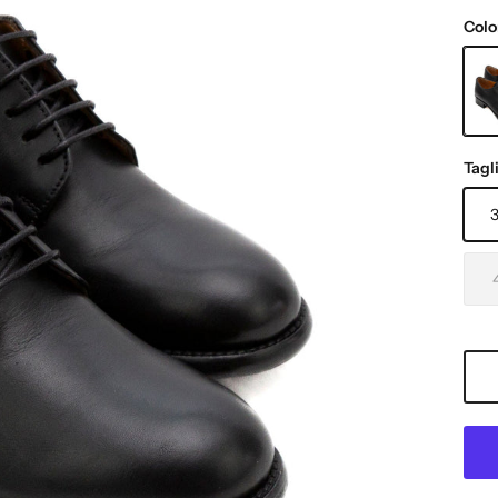
Colo
NER
Tagl