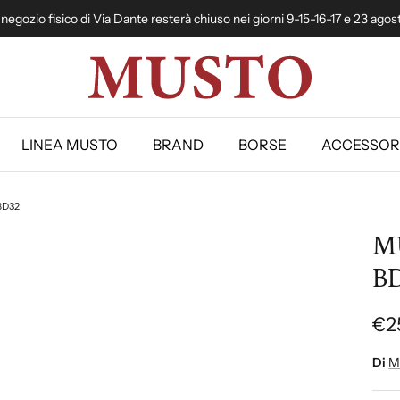
l negozio fisico di Via Dante resterà chiuso nei giorni 9-15-16-17 e 23 agos
LINEA MUSTO
BRAND
BORSE
ACCESSOR
BD32
MU
B
€2
Di
M