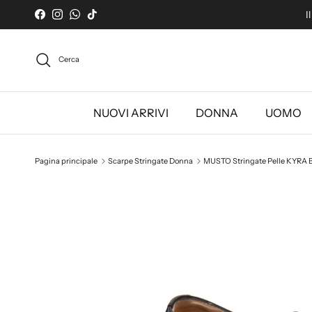
Passa ai contenuti
I
Facebook
Instagram
WhatsApp
TikTok
Cerca
NUOVI ARRIVI
DONNA
UOMO
Pagina principale
Scarpe Stringate Donna
MUSTO Stringate Pelle KYRA 