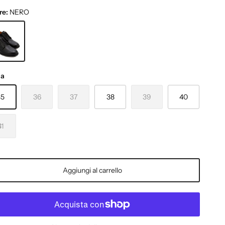
re:
NERO
O
ia
35
36
37
38
39
40
41
Aggiungi al carrello