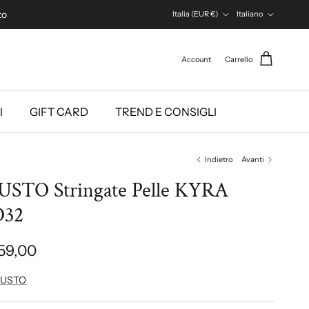
Paese/Regione
Lingua
to
Italia (EUR €)
Italiano
Account
Carrello
I
GIFT CARD
TREND E CONSIGLI
Indietro
Avanti
STO Stringate Pelle KYRA
D32
59,00
USTO